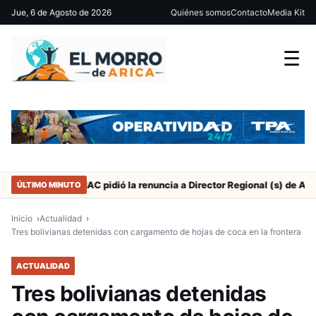
Jue, 6 de Agosto de 2026
Quiénes somos
Contacto
Media Kit
☰
SERNAC pidió la renuncia a Director Regional (s) de Arica por cont
ÚLTIMO MINUTO
Inicio
Actualidad
Tres bolivianas detenidas con cargamento de hojas de coca en la frontera
ACTUALIDAD
Tres bolivianas detenidas