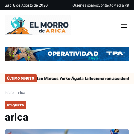
Sáb, 8 de Agosto de 2026
Quiénes somos
Contacto
Media Kit
☰
el jugador de San Marcos Yerko Águila fallecieron en accidente de tr
ÚLTIMO MINUTO
Inicio
arica
ETIQUETA
arica