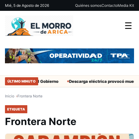
Mié, 5 de Agosto de 2026
Quiénes somos
Contacto
Media Kit
☰
 militantes del Gobierno
Descarga eléctrica provocó muerte de ex
ÚLTIMO MINUTO
Inicio
Frontera Norte
ETIQUETA
Frontera Norte