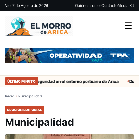
Vie, 7 de Agosto de 2026
Quiénes somos
Contacto
Media Kit
☰
uerzan seguridad en el entorno portuario de Arica
Duro castigo p
ÚLTIMO MINUTO
Inicio
Municipalidad
SECCIÓN EDITORIAL
Municipalidad