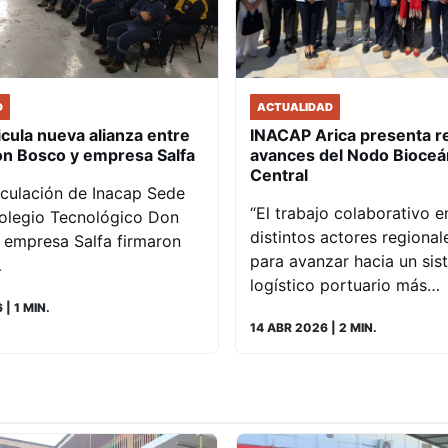
D
ACTUALIDAD
icula nueva alianza entre
INACAP Arica presenta r
on Bosco y empresa Salfa
avances del Nodo Bioceá
Central
iculación de Inacap Sede
“El trabajo colaborativo e
Colegio Tecnológico Don
distintos actores regional
 empresa Salfa firmaron
para avanzar hacia un sis
…
logístico portuario más…
6
| 1 MIN.
14 ABR 2026
| 2 MIN.