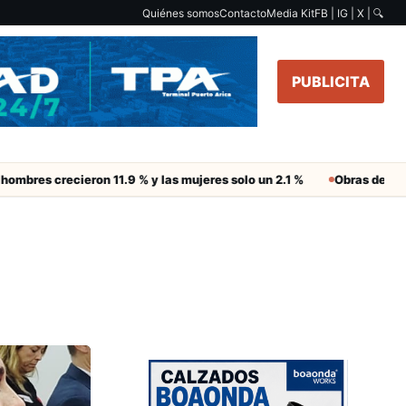
Quiénes somos
Contacto
Media Kit
FB | IG | X |
🔍
PUBLICITA
crecieron 11.9 % y las mujeres solo un 2.1 %
Obras de Aguas del A