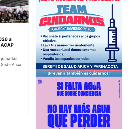
026 a
INACAP
 jornadas
 Sede Arica,