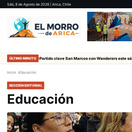
Sáb, 8 de Agosto de 2026
| Arica, Chile
e Arica
Partido clave San Marcos con Wanderers este sábado a la
ÚLTIMO MINUTO
Inicio
Educación
SECCIÓN EDITORIAL
Educación