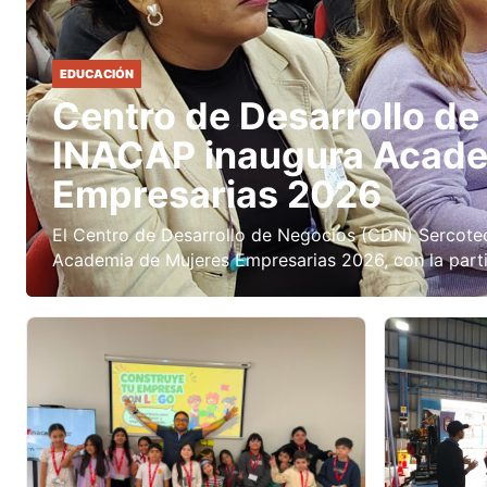
EDUCACIÓN
Centro de Desarrollo d
INACAP inaugura Acade
Empresarias 2026
El Centro de Desarrollo de Negocios (CDN) Sercote
Academia de Mujeres Empresarias 2026, con la part