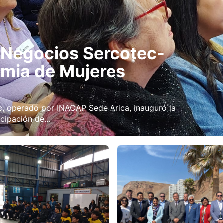
e Negocios Sercotec-
mia de Mujeres
c, operado por INACAP Sede Arica, inauguró la
icipación de…