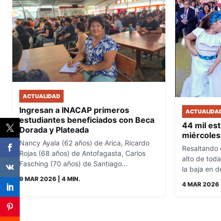
ACTUALIDAD
Ingresan a INACAP primeros
ACTUALIDA
estudiantes beneficiados con Beca
44 mil es
Dorada y Plateada
miércoles
Nancy Ayala (62 años) de Arica, Ricardo
Resaltando 
Rojas (68 años) de Antofagasta, Carlos
alto de tod
Fasching (70 años) de Santiago…
la baja en 
9 MAR 2026
| 4 MIN.
4 MAR 2026