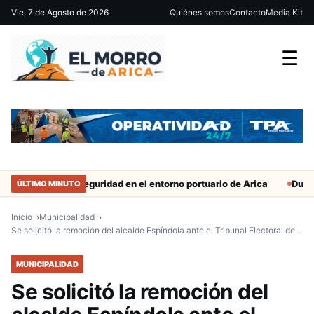
Vie, 7 de Agosto de 2026
Quiénes somos
Contacto
Media Kit
☰
efuerzan seguridad en el entorno portuario de Arica
Duro castigo
ÚLTIMO MINUTO
Inicio
Municipalidad
Se solicitó la remoción del alcalde Espíndola ante el Tribunal Electoral de…
MUNICIPALIDAD
Se solicitó la remoción del