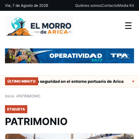
Vie, 7 de Agosto de 2026
Quiénes somos
Contacto
Media Kit
☰
Refuerzan seguridad en el entorno portuario de Arica
Duro ca
ÚLTIMO MINUTO
Inicio
PATRIMONIO
ETIQUETA
PATRIMONIO