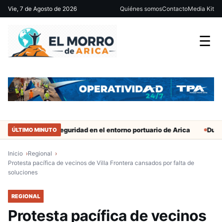
Vie, 7 de Agosto de 2026
Quiénes somos
Contacto
Media Kit
☰
Refuerzan seguridad en el entorno portuario de Arica
Duro castigo
ÚLTIMO MINUTO
Inicio
Regional
Protesta pacífica de vecinos de Villa Frontera cansados por falta de
soluciones
REGIONAL
Protesta pacífica de vecinos