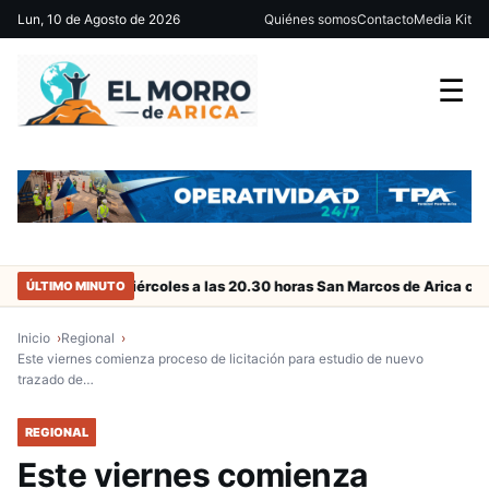
Lun, 10 de Agosto de 2026
Quiénes somos
Contacto
Media Kit
☰
Este miércoles a las 20.30 horas San Marcos de Arica con duelo c
ÚLTIMO MINUTO
Inicio
Regional
Este viernes comienza proceso de licitación para estudio de nuevo
trazado de…
REGIONAL
Este viernes comienza