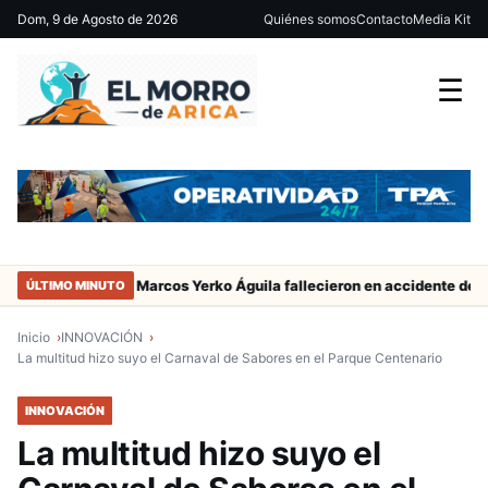
Dom, 9 de Agosto de 2026
Quiénes somos
Contacto
Media Kit
☰
ador de San Marcos Yerko Águila fallecieron en accidente de tránsito
ÚLTIMO MINUTO
Inicio
INNOVACIÓN
La multitud hizo suyo el Carnaval de Sabores en el Parque Centenario
INNOVACIÓN
La multitud hizo suyo el