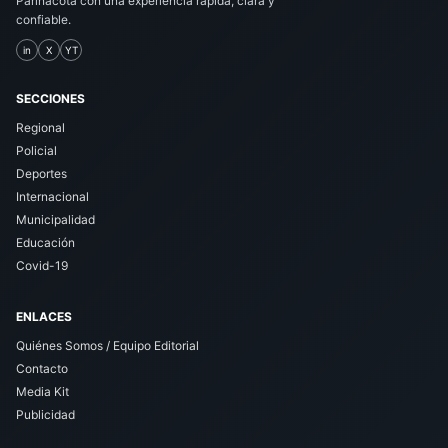
Parinacota con una experiencia rápida, clara y
confiable.
in
X
YT
SECCIONES
Regional
Policial
Deportes
Internacional
Municipalidad
Educación
Covid-19
ENLACES
Quiénes Somos / Equipo Editorial
Contacto
Media Kit
Publicidad