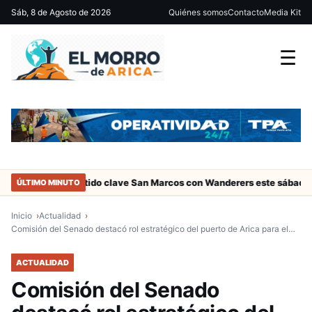
Sáb, 8 de Agosto de 2026
Quiénes somos
Contacto
Media Kit
☰
ica
Partido clave San Marcos con Wanderers este sábado a las 15
ÚLTIMO MINUTO
Inicio
Actualidad
Comisión del Senado destacó rol estratégico del puerto de Arica para el…
ACTUALIDAD
Comisión del Senado