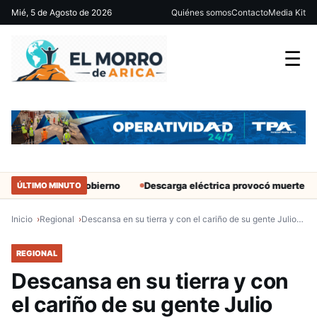
Mié, 5 de Agosto de 2026
Quiénes somos
Contacto
Media Kit
☰
ntes del Gobierno
Descarga eléctrica provocó muerte de extranje
ÚLTIMO MINUTO
Inicio
Regional
Descansa en su tierra y con el cariño de su gente Julio…
REGIONAL
Descansa en su tierra y con
el cariño de su gente Julio