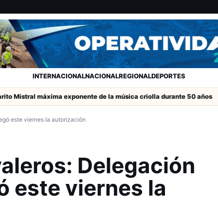
INTERNACIONAL
NACIONAL
REGIONAL
DEPORTES
al máxima exponente de la música criolla durante 50 años
SERNAC
egó este viernes la autorización
aleros: Delegación
ó este viernes la