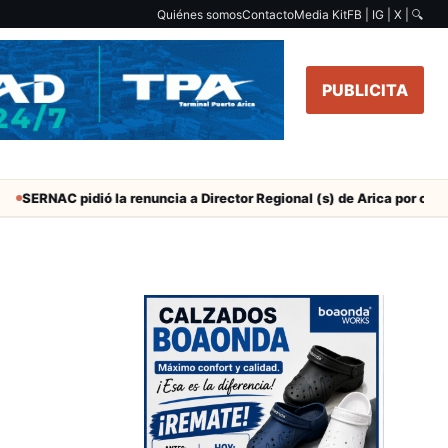
Quiénes somos
Contacto
Media Kit
FB | IG | X |
🔍
PUBLICITA
 pidió la renuncia a Director Regional (s) de Arica por contratar solo 