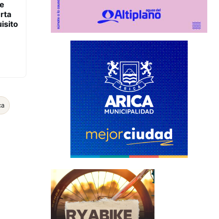
de
rta
isito
ca