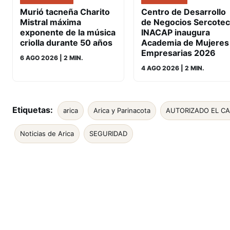
Murió tacneña Charito
Centro de Desarrollo
Mistral máxima
de Negocios Sercotec
exponente de la música
INACAP inaugura
criolla durante 50 años
Academia de Mujeres
Empresarias 2026
6 AGO 2026
| 2 MIN.
4 AGO 2026
| 2 MIN.
Etiquetas:
arica
Arica y Parinacota
AUTORIZADO EL C
Noticias de Arica
SEGURIDAD