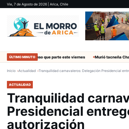
Vie, 7 de Agosto de 2026
| Arica, Chile
 del Ascenso que parte este viernes
Murió tacneña Charito Mistr
ÚLTIMO MINUTO
Inicio
Actualidad
Tranquilidad carnavaleros: Delegación Presidencial entr
ACTUALIDAD
Tranquilidad carnav
Presidencial entreg
autorización