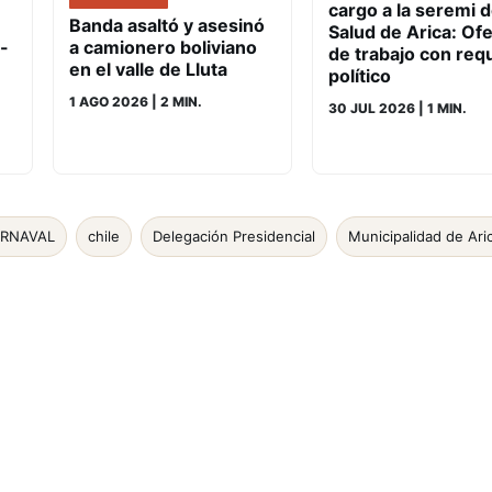
cargo a la seremi 
Banda asaltó y asesinó
Salud de Arica: Ofe
a camionero boliviano
-
de trabajo con requ
en el valle de Lluta
político
1 AGO 2026
| 2 MIN.
30 JUL 2026
| 1 MIN.
ARNAVAL
chile
Delegación Presidencial
Municipalidad de Ari