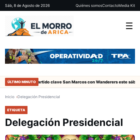
Sáb, 8 de Agosto de 2026
Quiénes somos
Contacto
Media Kit
☰
e Arica
Partido clave San Marcos con Wanderers este sábado a la
ÚLTIMO MINUTO
Inicio
Delegación Presidencial
ETIQUETA
Delegación Presidencial