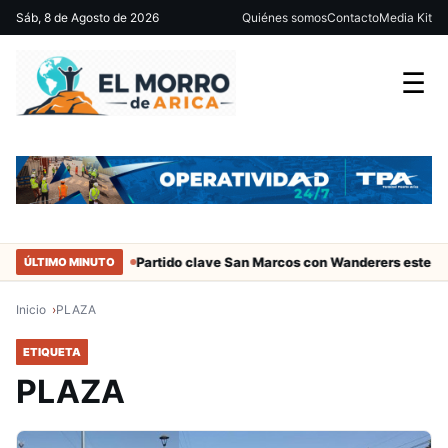
Sáb, 8 de Agosto de 2026
Quiénes somos
Contacto
Media Kit
☰
ciales de Arica
Partido clave San Marcos con Wanderers este sába
ÚLTIMO MINUTO
Inicio
PLAZA
ETIQUETA
PLAZA