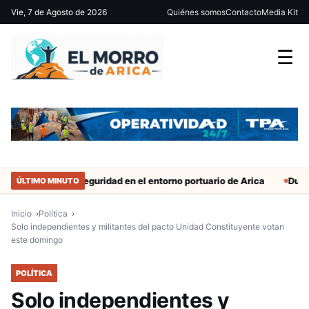
Vie, 7 de Agosto de 2026
Quiénes somos
Contacto
Media Kit
☰
Refuerzan seguridad en el entorno portuario de Arica
Duro castig
ÚLTIMO MINUTO
Inicio
Política
Solo independientes y militantes del pacto Unidad Constituyente votan
este domingo
POLÍTICA
Solo independientes y