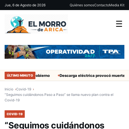
Jue, 6 de Agosto de 2026
Quiénes somos
Contacto
Media Kit
☰
tantes del Gobierno
Descarga eléctrica provocó muerte de extran
ÚLTIMO MINUTO
Inicio
Covid-19
“Seguimos cuidándonos Paso a Paso” se llama nuevo plan contra el
Covid-19
COVID-19
“Seguimos cuidándonos