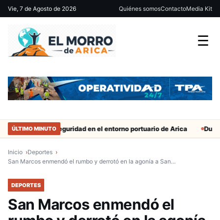
Vie, 7 de Agosto de 2026
Quiénes somos
Contacto
Media Kit
☰
fuerzan seguridad en el entorno portuario de Arica
Duro castigo 
ÚLTIMO MINUTO
Inicio
Deportes
San Marcos enmendó el rumbo y derrotó en la agonía a San…
DEPORTES
San Marcos enmendó el