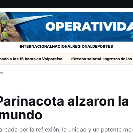
INTERNACIONAL
NACIONAL
REGIONAL
DEPORTES
 15 horas en Valparaíso
Brecha salarial: Ingresos de los hombres c
 en…
Parinacota alzaron la
l mundo
arcada por la reflexión, la unidad y un potente me