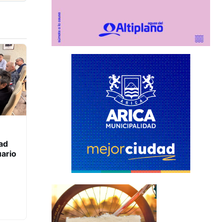
ad
uario