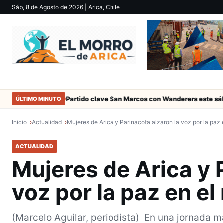
Sáb, 8 de Agosto de 2026
| Arica, Chile
 Arica
Partido clave San Marcos con Wanderers este sábado a las
ÚLTIMO MINUTO
Inicio
Actualidad
Mujeres de Arica y Parinacota alzaron la voz por la paz
ACTUALIDAD
Mujeres de Arica y 
voz por la paz en e
(Marcelo Aguilar, periodista) En una jornada m