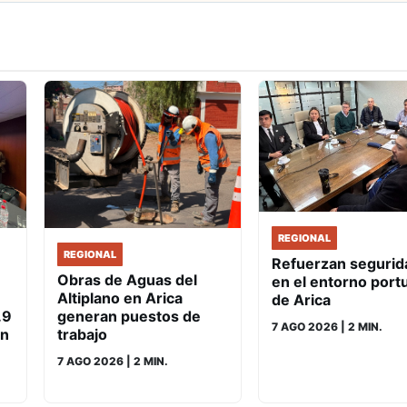
REGIONAL
REGIONAL
Refuerzan segurid
Obras de Aguas del
en el entorno port
Altiplano en Arica
de Arica
.9
generan puestos de
7 AGO 2026
| 2 MIN.
un
trabajo
7 AGO 2026
| 2 MIN.