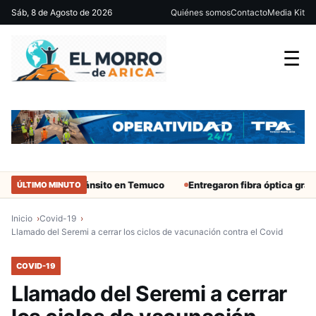
Sáb, 8 de Agosto de 2026
Quiénes somos
Contacto
Media Kit
☰
idente de tránsito en Temuco
Entregaron fibra óptica gratuita a 
ÚLTIMO MINUTO
Inicio
Covid-19
Llamado del Seremi a cerrar los ciclos de vacunación contra el Covid
COVID-19
Llamado del Seremi a cerrar