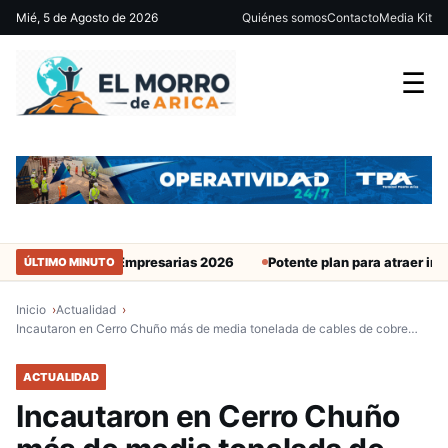
Mié, 5 de Agosto de 2026
Quiénes somos
Contacto
Media Kit
☰
e Mujeres Empresarias 2026
Potente plan para atraer inversión: 
ÚLTIMO MINUTO
Inicio
Actualidad
Incautaron en Cerro Chuño más de media tonelada de cables de cobre…
ACTUALIDAD
Incautaron en Cerro Chuño