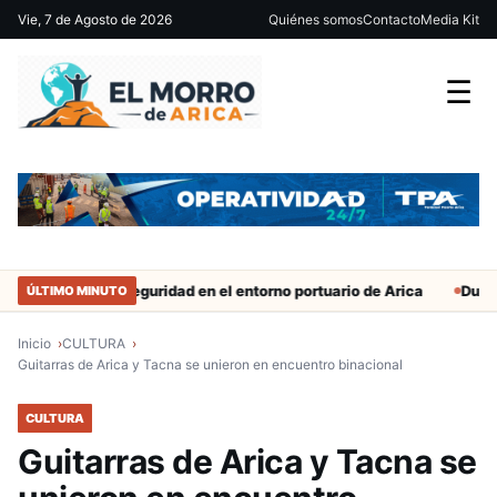
Vie, 7 de Agosto de 2026
Quiénes somos
Contacto
Media Kit
☰
efuerzan seguridad en el entorno portuario de Arica
Duro castigo 
ÚLTIMO MINUTO
Inicio
CULTURA
Guitarras de Arica y Tacna se unieron en encuentro binacional
CULTURA
Guitarras de Arica y Tacna se