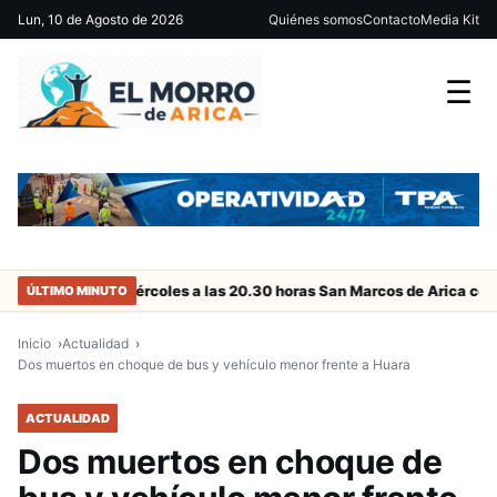
Lun, 10 de Agosto de 2026
Quiénes somos
Contacto
Media Kit
☰
Este miércoles a las 20.30 horas San Marcos de Arica con duelo c
ÚLTIMO MINUTO
Inicio
Actualidad
Dos muertos en choque de bus y vehículo menor frente a Huara
ACTUALIDAD
Dos muertos en choque de