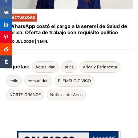
ACTUALIDAD
WhatsApp costó el cargo a la seremi de Salud de
Arica: Oferta de trabajo con requisito político
30 JUL 2026
| 1 MIN.
Etiquetas:
Actualidad
arica
Arica y Parinacota
chile
comunidad
EJEMPLO CÍVICO
NORTE GRANDE
Noticias de Arica