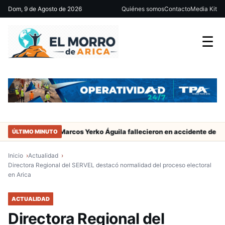
Dom, 9 de Agosto de 2026
Quiénes somos
Contacto
Media Kit
☰
or de San Marcos Yerko Águila fallecieron en accidente de tránsito e
ÚLTIMO MINUTO
Inicio
Actualidad
Directora Regional del SERVEL destacó normalidad del proceso electoral
en Arica
ACTUALIDAD
Directora Regional del