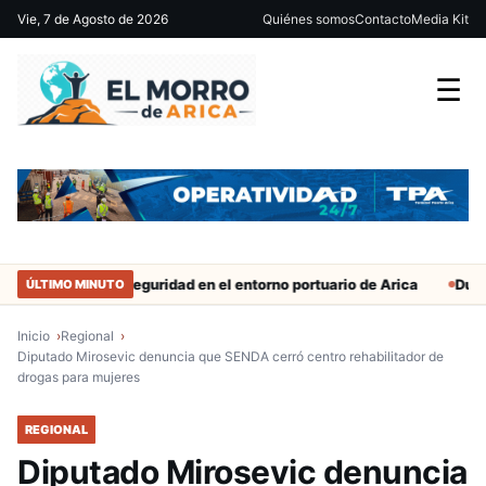
Vie, 7 de Agosto de 2026
Quiénes somos
Contacto
Media Kit
☰
efuerzan seguridad en el entorno portuario de Arica
Duro castigo
ÚLTIMO MINUTO
Inicio
Regional
Diputado Mirosevic denuncia que SENDA cerró centro rehabilitador de
drogas para mujeres
REGIONAL
Diputado Mirosevic denuncia