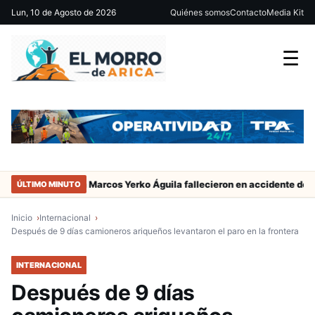
Lun, 10 de Agosto de 2026
Quiénes somos
Contacto
Media Kit
☰
gador de San Marcos Yerko Águila fallecieron en accidente de tránsit
ÚLTIMO MINUTO
Inicio
Internacional
Después de 9 días camioneros ariqueños levantaron el paro en la frontera
INTERNACIONAL
Después de 9 días