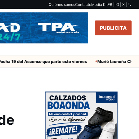
Quiénes somos
Contacto
Media Kit
FB | IG | X |
🔍
PUBLICITA
el Ascenso que parte este viernes
Murió tacneña Charito Mistral 
 de