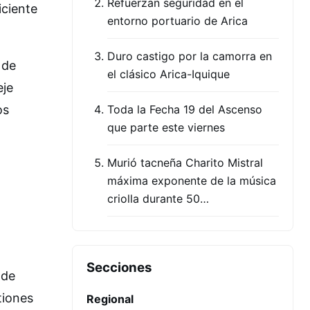
Refuerzan seguridad en el
iciente
entorno portuario de Arica
Duro castigo por la camorra en
 de
el clásico Arica-Iquique
eje
Toda la Fecha 19 del Ascenso
os
que parte este viernes
Murió tacneña Charito Mistral
máxima exponente de la música
criolla durante 50…
Secciones
 de
tiones
Regional