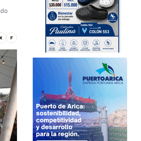
ado
X
F