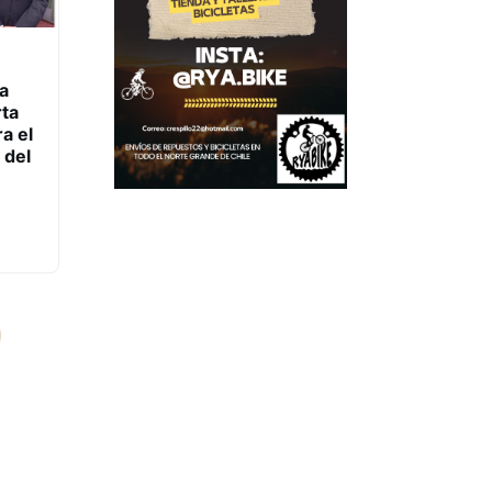
a
rta
ra el
 del