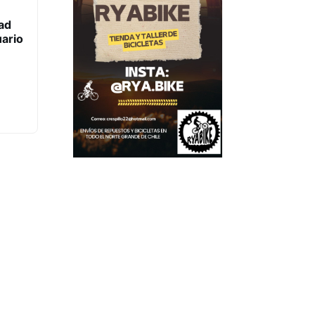
ad
uario