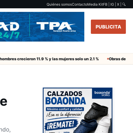
Quiénes somos
Contacto
Media Kit
FB | IG | X |
🔍
PUBLICITA
crecieron 11.9 % y las mujeres solo un 2.1 %
Obras de Aguas del Al
te
ndo,