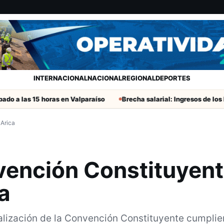
INTERNACIONAL
NACIONAL
REGIONAL
DEPORTES
 15 horas en Valparaíso
Brecha salarial: Ingresos de los hombres 
 Arica
vención Constituyen
a
alización de la Convención Constituyente cumplie