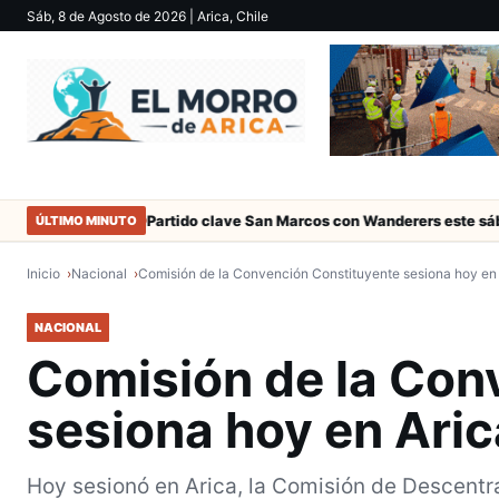
Sáb, 8 de Agosto de 2026
| Arica, Chile
e Arica
Partido clave San Marcos con Wanderers este sábado a las
ÚLTIMO MINUTO
Inicio
Nacional
Comisión de la Convención Constituyente sesiona hoy en
NACIONAL
Comisión de la Con
sesiona hoy en Aric
Hoy sesionó en Arica, la Comisión de Descentr