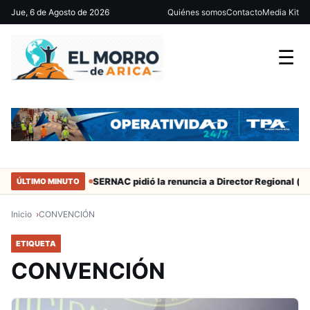
Jue, 6 de Agosto de 2026
Quiénes somos
Contacto
Media Kit
☰
ante 50 años
SERNAC pidió la renuncia a Director Regional (s) de 
ÚLTIMO MINUTO
Inicio
CONVENCIÓN
ETIQUETA
CONVENCIÓN