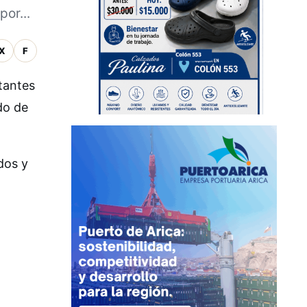
or...
X
F
tantes
do de
dos y