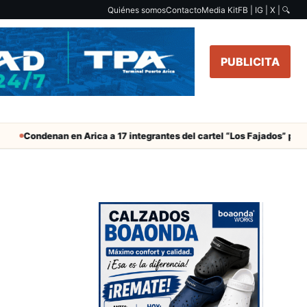
Quiénes somos
Contacto
Media Kit
FB | IG | X |
🔍
PUBLICITA
ndenan en Arica a 17 integrantes del cartel “Los Fajados” por tráfico 