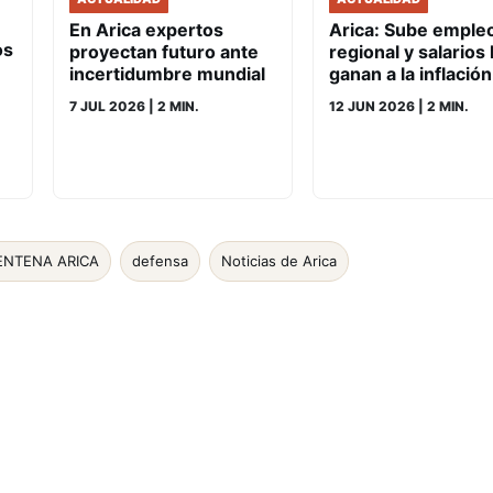
En Arica expertos
Arica: Sube emple
os
proyectan futuro ante
regional y salarios 
incertidumbre mundial
ganan a la inflación
7 JUL 2026
| 2 MIN.
12 JUN 2026
| 2 MIN.
NTENA ARICA
defensa
Noticias de Arica