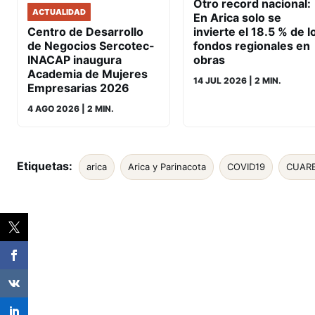
Otro record nacional:
ACTUALIDAD
En Arica solo se
Centro de Desarrollo
invierte el 18.5 % de l
de Negocios Sercotec-
fondos regionales en
INACAP inaugura
obras
Academia de Mujeres
14 JUL 2026
| 2 MIN.
Empresarias 2026
4 AGO 2026
| 2 MIN.
Etiquetas:
arica
Arica y Parinacota
COVID19
CUARE