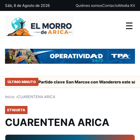
Sáb, 8 de Agosto de 2026
Quiénes somos
Contacto
Media Kit
☰
les de Arica
Partido clave San Marcos con Wanderers este sábado 
ÚLTIMO MINUTO
Inicio
CUARENTENA ARICA
ETIQUETA
CUARENTENA ARICA