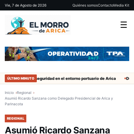
Vie, 7 de Agosto de 2026
Quiénes somos
Contacto
Media Kit
☰
efuerzan seguridad en el entorno portuario de Arica
Duro castigo
ÚLTIMO MINUTO
Inicio
Regional
Asumió Ricardo Sanzana como Delegado Presidencial de Arica y
Parinacota
REGIONAL
Asumió Ricardo Sanzana