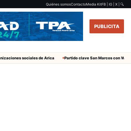
Quiénes somos
Contacto
Media Kit
FB | IG | X |
🔍
PUBLICITA
izaciones sociales de Arica
Partido clave San Marcos con Wandere