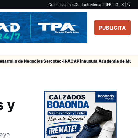
Quiénes somos
Contacto
Media Kit
FB | IG | X |
🔍
PUBLICITA
 de Negocios Sercotec-INACAP inaugura Academia de Mujeres Empresa
s y
raya