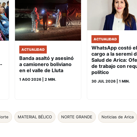
ACTUALIDAD
WhatsApp costó el
ACTUALIDAD
cargo a la seremi 
Banda asaltó y asesinó
Salud de Arica: Ofe
a camionero boliviano
-
de trabajo con requ
en el valle de Lluta
político
1 AGO 2026
| 2 MIN.
30 JUL 2026
| 1 MIN.
Norte
MATERIAL BÉLICO
NORTE GRANDE
Noticias de Arica