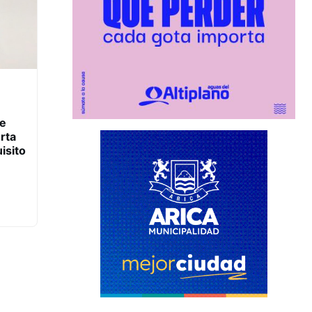
de
rta
isito