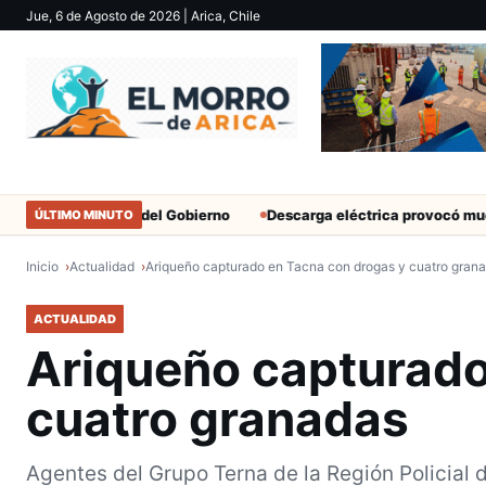
Jue, 6 de Agosto de 2026
| Arica, Chile
militantes del Gobierno
Descarga eléctrica provocó muerte de ext
ÚLTIMO MINUTO
Inicio
Actualidad
Ariqueño capturado en Tacna con drogas y cuatro gran
ACTUALIDAD
Ariqueño capturado
cuatro granadas
Agentes del Grupo Terna de la Región Policial 