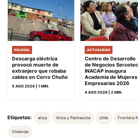
POLICIAL
ACTUALIDAD
Descarga eléctrica
Centro de Desarrollo
provocó muerte de
de Negocios Sercotec
extranjero que robaba
INACAP inaugura
cables en Cerro Chuño
Academia de Mujeres
Empresarias 2026
5 AGO 2026
| 1 MIN.
4 AGO 2026
| 2 MIN.
Etiquetas:
arica
Arica y Parinacota
chile
Frontera 
Vivienda