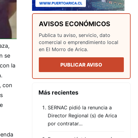
AVISOS ECONÓMICOS
Publica tu aviso, servicio, dato
comercial o emprendimiento local
aza,
en El Morro de Arica.
n se
PUBLICAR AVISO
 con la
.
, con
Más recientes
us
ue
SERNAC pidió la renuncia a
Director Regional (s) de Arica
por contratar…
vienda