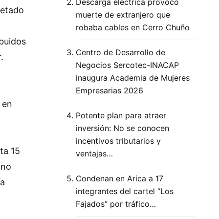
Descarga eléctrica provocó
uetado
muerte de extranjero que
robaba cables en Cerro Chuño
ibuidos
Centro de Desarrollo de
.
Negocios Sercotec-INACAP
inaugura Academia de Mujeres
Empresarias 2026
a en
Potente plan para atraer
inversión: No se conocen
incentivos tributarios y
ta 15
ventajas…
 no
Condenan en Arica a 17
ía
integrantes del cartel “Los
Fajados” por tráfico…