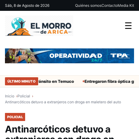
Sáb, 8 de Agosto de 2026
Quiénes somos
Contacto
Media Kit
☰
cidente de tránsito en Temuco
Entregaron fibra óptica gratuita a
ÚLTIMO MINUTO
Inicio
Policial
Antinarcóticos detuvo a extranjeros con droga en maletero del auto
POLICIAL
Antinarcóticos detuvo a