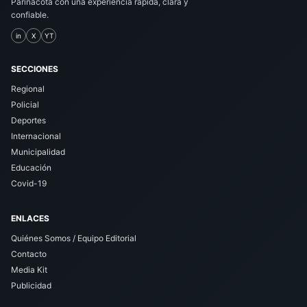
Parinacota con una experiencia rápida, clara y
confiable.
in
X
YT
SECCIONES
Regional
Policial
Deportes
Internacional
Municipalidad
Educación
Covid-19
ENLACES
Quiénes Somos / Equipo Editorial
Contacto
Media Kit
Publicidad