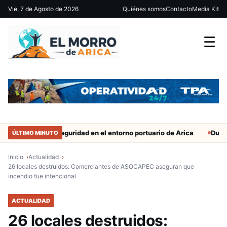
Vie, 7 de Agosto de 2026
Quiénes somos
Contacto
Media Kit
☰
fuerzan seguridad en el entorno portuario de Arica
Duro castigo 
ÚLTIMO MINUTO
Inicio
Actualidad
26 locales destruidos: Comerciantes de ASOCAPEC aseguran que
incendio fue intencional
ACTUALIDAD
26 locales destruidos: