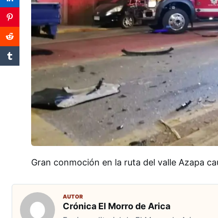
Gran conmoción en la ruta del valle Azapa cau
AUTOR
Crónica El Morro de Arica