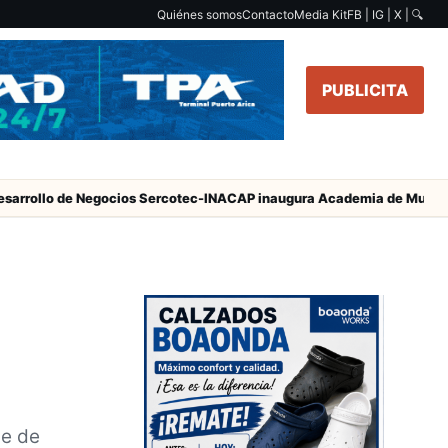
Quiénes somos
Contacto
Media Kit
FB | IG | X |
🔍
PUBLICITA
de Negocios Sercotec-INACAP inaugura Academia de Mujeres Empresar
le de