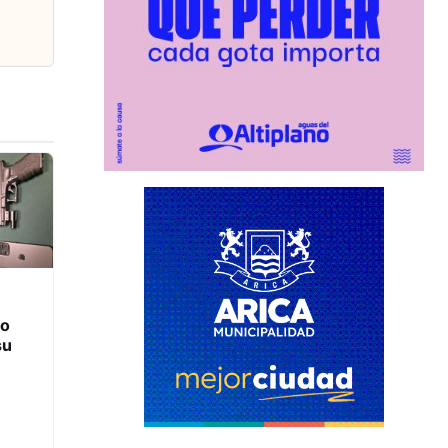
to
su