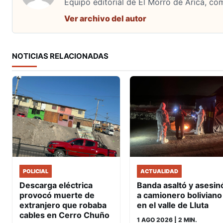
Equipo editorial de El Morro de Arica, co
Ver archivo del autor
NOTICIAS RELACIONADAS
POLICIAL
ACTUALIDAD
Descarga eléctrica
Banda asaltó y asesin
provocó muerte de
a camionero boliviano
extranjero que robaba
en el valle de Lluta
cables en Cerro Chuño
1 AGO 2026
| 2 MIN.