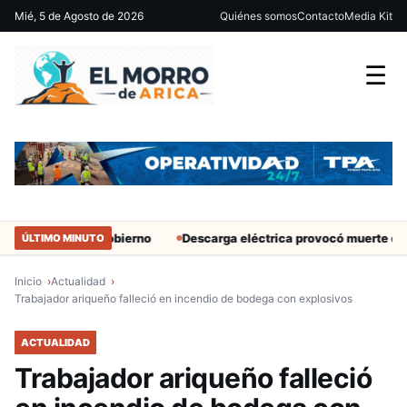
Mié, 5 de Agosto de 2026
Quiénes somos
Contacto
Media Kit
☰
ntes del Gobierno
Descarga eléctrica provocó muerte de extranje
ÚLTIMO MINUTO
Inicio
Actualidad
Trabajador ariqueño falleció en incendio de bodega con explosivos
ACTUALIDAD
Trabajador ariqueño falleció