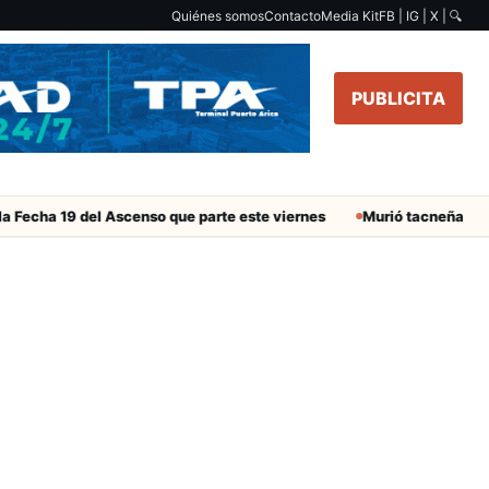
Quiénes somos
Contacto
Media Kit
FB | IG | X |
🔍
PUBLICITA
 Fecha 19 del Ascenso que parte este viernes
Murió tacneña Chari