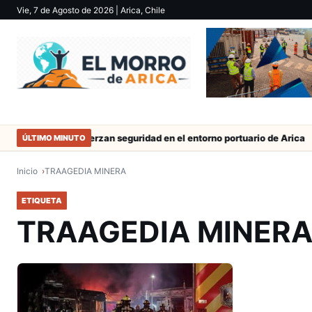
Vie, 7 de Agosto de 2026
| Arica, Chile
 trabajo
Refuerzan seguridad en el entorno portuario de Arica
ÚLTIMO MINUTO
Inicio
TRAAGEDIA MINERA
ETIQUETA
TRAAGEDIA MINER