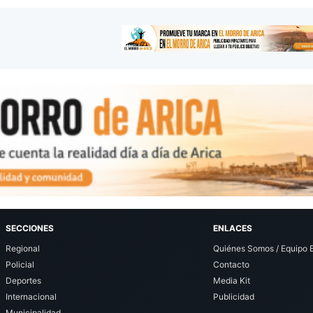
SECCIONES
ENLACES
Regional
Quiénes Somos / Equipo E
Policial
Contacto
Deportes
Media Kit
Internacional
Publicidad
Municipalidad