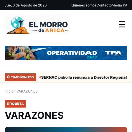
Jue, 6 de Agosto de 2026
Quiénes somos
Contacto
Media Kit
☰
durante 50 años
SERNAC pidió la renuncia a Director Regional (s) 
ÚLTIMO MINUTO
Inicio
VARAZONES
ETIQUETA
VARAZONES