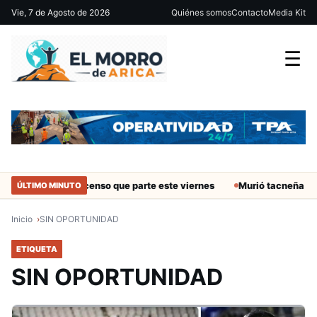
Vie, 7 de Agosto de 2026
Quiénes somos
Contacto
Media Kit
☰
a Fecha 19 del Ascenso que parte este viernes
Murió tacneña Cha
ÚLTIMO MINUTO
Inicio
SIN OPORTUNIDAD
ETIQUETA
SIN OPORTUNIDAD