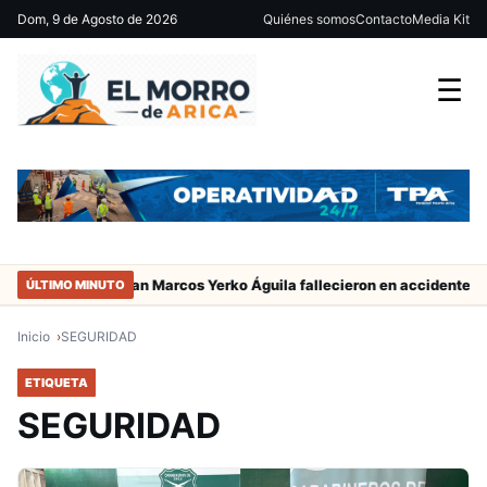
Dom, 9 de Agosto de 2026
Quiénes somos
Contacto
Media Kit
☰
l jugador de San Marcos Yerko Águila fallecieron en accidente de trá
ÚLTIMO MINUTO
Inicio
SEGURIDAD
ETIQUETA
SEGURIDAD