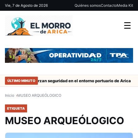
Vie, 7 de Agosto de 2026
Quiénes somos
Contacto
Media Kit
☰
trabajo
Refuerzan seguridad en el entorno portuario de Arica
ÚLTIMO MINUTO
Inicio
MUSEO ARQUEÓLOGICO
ETIQUETA
MUSEO ARQUEÓLOGICO