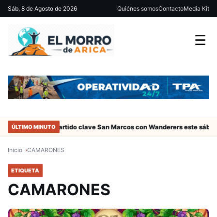
Sáb, 8 de Agosto de 2026
Quiénes somos
Contacto
Media Kit
☰
de Arica
Partido clave San Marcos con Wanderers este sábado a la
ÚLTIMO MINUTO
Inicio
CAMARONES
ETIQUETA
CAMARONES