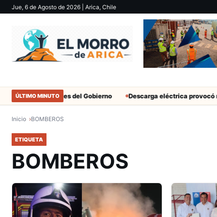
Jue, 6 de Agosto de 2026
| Arica, Chile
ar solo a militantes del Gobierno
Descarga eléctrica provocó mue
ÚLTIMO MINUTO
Inicio
BOMBEROS
ETIQUETA
BOMBEROS