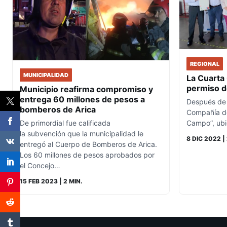
REGIONAL
MUNICIPALIDAD
La Cuarta 
permiso d
Municipio reafirma compromiso y
entrega 60 millones de pesos a
Después de 
bomberos de Arica
Compañía de
Campo”, ub
De primordial fue calificada
la subvención que la municipalidad le
8 DIC 2022
| 
entregó al Cuerpo de Bomberos de Arica.
Los 60 millones de pesos aprobados por
el Concejo…
15 FEB 2023
| 2 MIN.