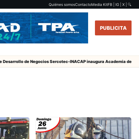
Quiénes somos
Contacto
Media Kit
FB | IG | X |
🔍
PUBLICITA
esarrollo de Negocios Sercotec-INACAP inaugura Academia de Mujer