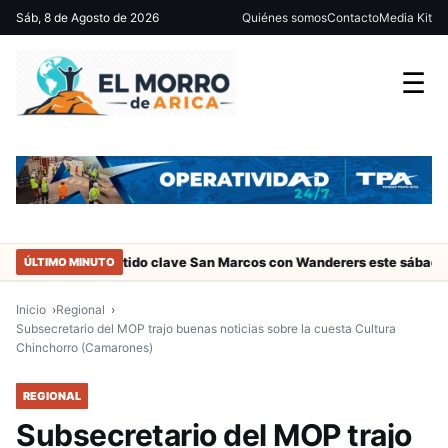
Sáb, 8 de Agosto de 2026
Quiénes somos
Contacto
Media Kit
☰
rica
Partido clave San Marcos con Wanderers este sábado a las 1
ÚLTIMO MINUTO
Inicio
Regional
Subsecretario del MOP trajo buenas noticias sobre la cuesta Cultura
Chinchorro (Camarones)
REGIONAL
Subsecretario del MOP trajo