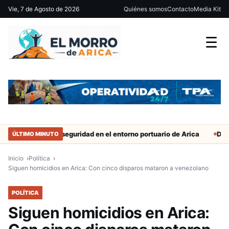
Vie, 7 de Agosto de 2026
Quiénes somos
Contacto
Media Kit
☰
Refuerzan seguridad en el entorno portuario de Arica
Duro castigo
ÚLTIMO MINUTO
Inicio
Política
Siguen homicidios en Arica: Con cinco disparos mataron a venezolano
POLÍTICA
Siguen homicidios en Arica: