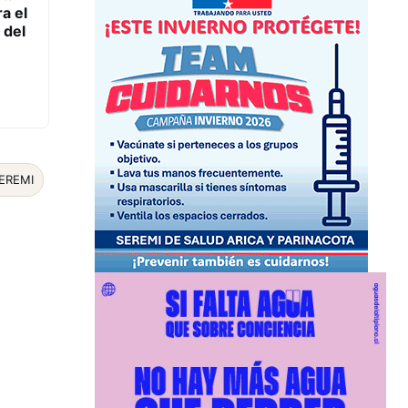
ra el
 del
EREMI