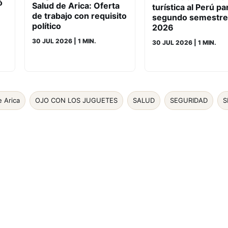
ó
Salud de Arica: Oferta
turística al Perú pa
de trabajo con requisito
segundo semestre
político
2026
30 JUL 2026
| 1 MIN.
30 JUL 2026
| 1 MIN.
e Arica
OJO CON LOS JUGUETES
SALUD
SEGURIDAD
S