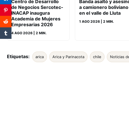
Banda asaltó y asesin
Centro de Desarrollo
a camionero boliviano
de Negocios Sercotec-
en el valle de Lluta
INACAP inaugura
Academia de Mujeres
1 AGO 2026
| 2 MIN.
Empresarias 2026
4 AGO 2026
| 2 MIN.
Etiquetas:
arica
Arica y Parinacota
chile
Noticias d