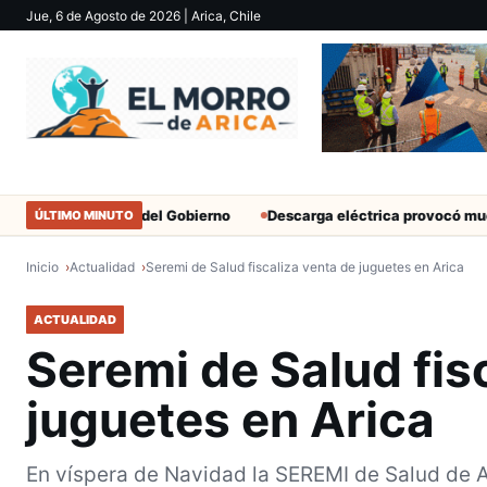
Jue, 6 de Agosto de 2026
| Arica, Chile
militantes del Gobierno
Descarga eléctrica provocó muerte de ex
ÚLTIMO MINUTO
Inicio
Actualidad
Seremi de Salud fiscaliza venta de juguetes en Arica
ACTUALIDAD
Seremi de Salud fis
juguetes en Arica
En víspera de Navidad la SEREMI de Salud de A