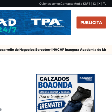
Quiénes somos
Contacto
Media Kit
FB | IG | X |
🔍
PUBLICITA
 de Negocios Sercotec-INACAP inaugura Academia de Mujeres Empres
e