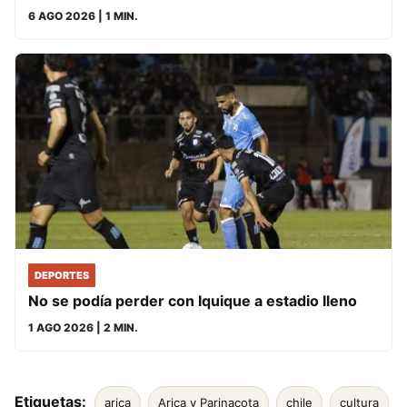
6 AGO 2026
| 1 MIN.
DEPORTES
No se podía perder con Iquique a estadio lleno
1 AGO 2026
| 2 MIN.
Etiquetas:
arica
Arica y Parinacota
chile
cultura