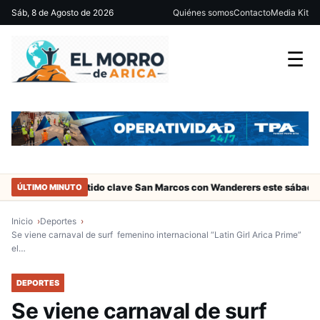
Sáb, 8 de Agosto de 2026
Quiénes somos
Contacto
Media Kit
☰
ica
Partido clave San Marcos con Wanderers este sábado a las 15
ÚLTIMO MINUTO
Inicio
Deportes
Se viene carnaval de surf femenino internacional “Latin Girl Arica Prime”
el…
DEPORTES
Se viene carnaval de surf