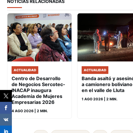
NOTICIAS RELACIONADAS
ACTUALIDAD
ACTUALIDAD
Banda asaltó y asesin
Centro de Desarrollo
a camionero boliviano
de Negocios Sercotec-
en el valle de Lluta
INACAP inaugura
Academia de Mujeres
1 AGO 2026
| 2 MIN.
Empresarias 2026
4 AGO 2026
| 2 MIN.