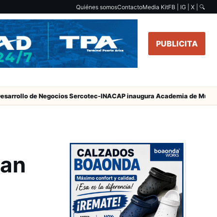
Quiénes somos
Contacto
Media Kit
FB | IG | X |
🔍
PUBLICITA
o de Negocios Sercotec-INACAP inaugura Academia de Mujeres Empres
San