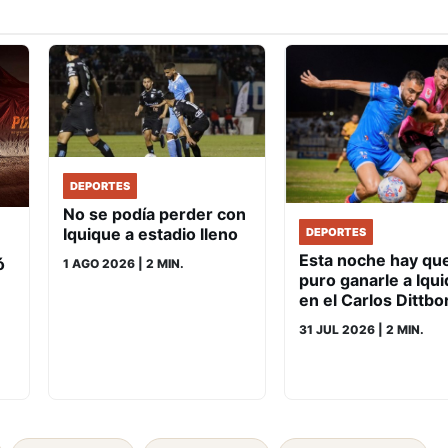
DEPORTES
No se podía perder con
Iquique a estadio lleno
DEPORTES
Esta noche hay qu
ó
1 AGO 2026
| 2 MIN.
puro ganarle a Iqu
en el Carlos Dittbo
31 JUL 2026
| 2 MIN.